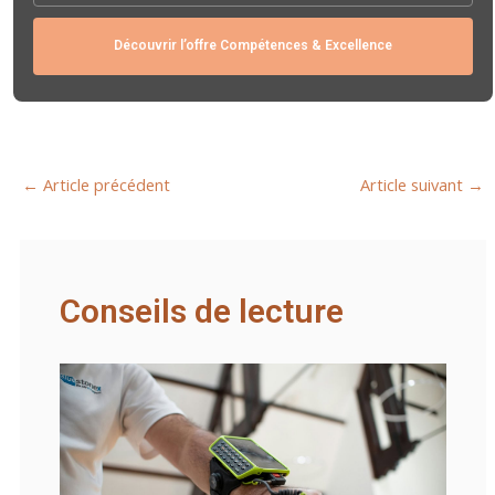
Découvrir l’offre Compétences & Excellence
←
Article précédent
Article suivant
→
Conseils de lecture