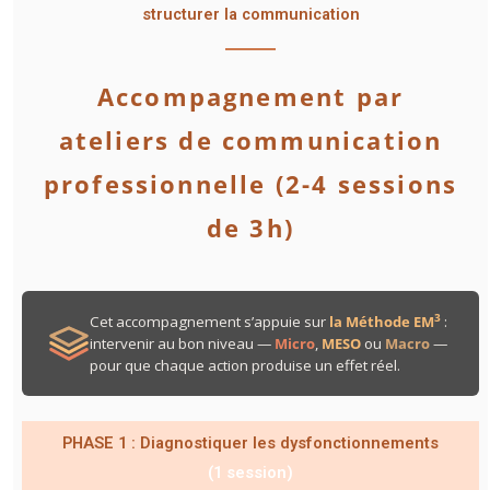
structurer la communication
Accompagnement par
ateliers de communication
professionnelle (2-4 sessions
de 3h)
3
Cet accompagnement s’appuie sur
la Méthode EM
:
intervenir au bon niveau —
Micro
,
MESO
ou
Macro
—
pour que chaque action produise un effet réel.
PHASE 1 : Diagnostiquer les dysfonctionnements
(1 session)