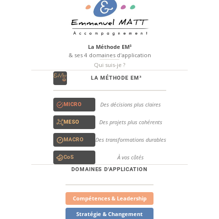
La Méthode EM³
& ses 4 domaines d'application
Qui suis-je ?
LA MÉTHODE EM³
Des décisions plus claires
MICRO
Des projets plus cohérents
MESO
Des transformations durables
MACRO
À vos côtés
CoS
DOMAINES D'APPLICATION
Compétences & Leadership
Stratégie & Changement