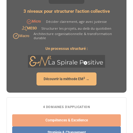
3 niveaux pour structurer l'action collective
Décider clairement, agir avec justesse
Micro
Structurer les projets, au-delà du quotidien
MESO
Architecture organisationnelle & transformation
Macro
durable
Un processus structuré :
3
Découvrir la méthode EM
→
4 DOMAINES D'APPLICATION
Compétences & Excellence
Stratégie & Changement