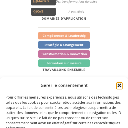
Des transformations durables
MACRO
À vos côtés
CoS
DOMAINES D'APPLICATION
Compétences & Leadership
Stratégie & Changement
Transformation & Innovation
Formation sur mesure
TRAVAILLONS ENSEMBLE
Quels sont vos besoins ? Trouvons les solutions
Gérer le consentement
adaptées.
Pour offrir les meilleures expériences, nous utilisons des technologies
Me contacter
telles que les cookies pour stocker et/ou accéder aux informations des
appareils. Le fait de consentir à ces technologies nous permettra de
Prendre rendez-vous
traiter des données telles que le comportement de navigation ou les ID
uniques sur ce site. Le fait de ne pas consentir ou de retirer son
LinkedIn
consentement peut avoir un effet négatif sur certaines caractéristiques