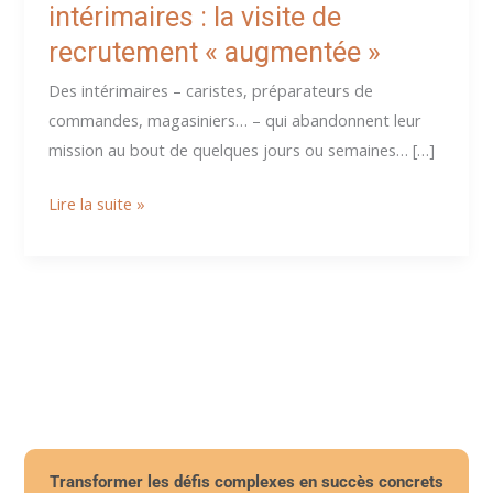
intérimaires : la visite de
recrutement « augmentée »
Des intérimaires – caristes, préparateurs de
commandes, magasiniers… – qui abandonnent leur
mission au bout de quelques jours ou semaines… […]
En
Lire la suite »
logistique,
fidéliser
ses
intérimaires :
la
visite
de
recrutement
« augmentée »
Transformer les défis complexes en succès concrets