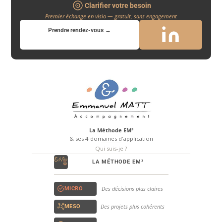
Clarifier votre besoin
Premier échange en visio — gratuit, sans engagement
Prendre rendez-vous →
La Méthode EM³
& ses 4 domaines d'application
Qui suis-je ?
LA MÉTHODE EM³
Des décisions plus claires
MICRO
Des projets plus cohérents
MESO