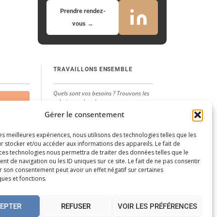
Prendre rendez-
vous →
TRAVAILLONS ENSEMBLE
Quels sont vos besoins ? Trouvons les
solutions adaptées.
Gérer le consentement
Me contacter
n
les meilleures expériences, nous utilisons des technologies telles que les
Prendre rendez-vous
r stocker et/ou accéder aux informations des appareils. Le fait de
 ces technologies nous permettra de traiter des données telles que le
LinkedIn
 de navigation ou les ID uniques sur ce site. Le fait de ne pas consentir
r son consentement peut avoir un effet négatif sur certaines
ques et fonctions.
Politique de cookies
EPTER
REFUSER
VOIR LES PRÉFÉRENCES