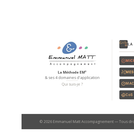
LA
MIC
La Méthode EM³
MES
& ses 4 domaines d'application
MAC
Qui suis-je ?
CoS
© 2026 Emmanuel Matt Accompagnement — Tous droi