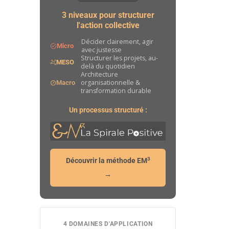
3 niveaux pour structurer
l'action collective
Décider clairement, agir
Micro
avec justesse
Structurer les projets, au-
MESO
delà du quotidien
Architecture
organisationnelle &
Macro
transformation durable
Un processus structuré :
3
Découvrir la méthode EM
→
4 DOMAINES D'APPLICATION