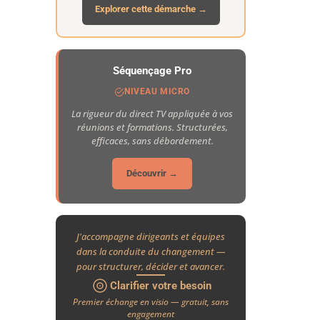
Explorer cette démarche →
Séquençage Pro
NIVEAU MICRO
La rigueur du direct TV appliquée à vos
réunions et formations. Structurées,
efficaces, sans débordement.
Découvrir →
J'accompagne dirigeants et équipes
dans la conduite du changement —
pour structurer, décider et avancer.
Clarifier votre besoin
Premier échange en visio — gratuit, sans
engagement