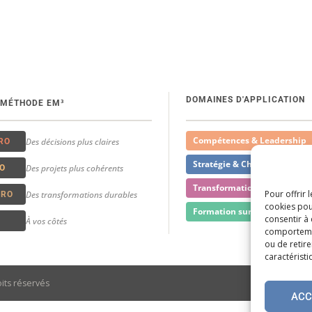
DOMAINES D'APPLICATION
 MÉTHODE EM³
Compétences & Leadership
Des décisions plus claires
RO
Stratégie & Changement
Des projets plus cohérents
O
Transformation & Innovatio
Pour offrir 
Des transformations durables
RO
cookies pou
Formation sur mesure
consentir à
À vos côtés
comportement
ou de retire
caractéristi
ts réservés
ACC