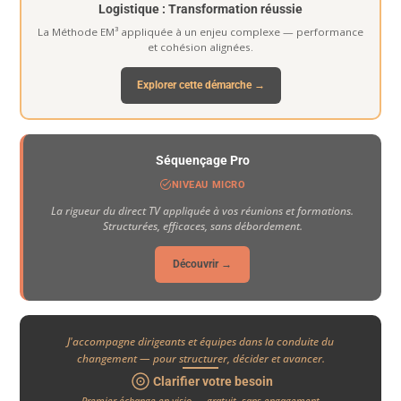
Logistique : Transformation réussie
La Méthode EM³ appliquée à un enjeu complexe — performance
et cohésion alignées.
Explorer cette démarche →
Séquençage Pro
NIVEAU MICRO
La rigueur du direct TV appliquée à vos réunions et formations.
Structurées, efficaces, sans débordement.
Découvrir →
J'accompagne dirigeants et équipes dans la conduite du
changement — pour structurer, décider et avancer.
Clarifier votre besoin
Premier échange en visio — gratuit, sans engagement