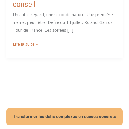
conseil
Un autre regard, une seconde nature. Une première
même, peut-être! Défilé du 14 juillet, Roland-Garros,
Tour de France, Les soirées […]
Un
Lire la suite »
autre
regard
:
de
la
télé
au
conseil
Transformer les défis complexes en succès concrets