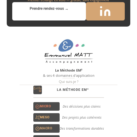
Prendre rendez-vous →
La Méthode EM³
& ses 4 domaines d'application
Qui suis-je ?
LA MÉTHODE EM³
Des décisions plus claires
MICRO
Des projets plus cohérents
MESO
Des transformations durables
MACRO