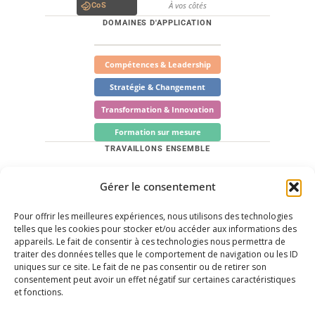
À vos côtés
CoS
DOMAINES D'APPLICATION
Compétences & Leadership
Stratégie & Changement
Transformation & Innovation
Formation sur mesure
TRAVAILLONS ENSEMBLE
Gérer le consentement
Quels sont vos besoins ? Trouvons les solutions
adaptées.
Pour offrir les meilleures expériences, nous utilisons des technologies
Me contacter
telles que les cookies pour stocker et/ou accéder aux informations des
appareils. Le fait de consentir à ces technologies nous permettra de
Prendre rendez-vous
traiter des données telles que le comportement de navigation ou les ID
uniques sur ce site. Le fait de ne pas consentir ou de retirer son
LinkedIn
consentement peut avoir un effet négatif sur certaines caractéristiques
et fonctions.