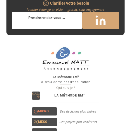
Clarifier votre besoin
Premier échange en visio — gratuit, sans engagement
Prendre rendez-vous →
La Méthode EM³
& ses 4 domaines d'application
Qui suis-je ?
LA MÉTHODE EM³
Des décisions plus claires
MICRO
Des projets plus cohérents
MESO