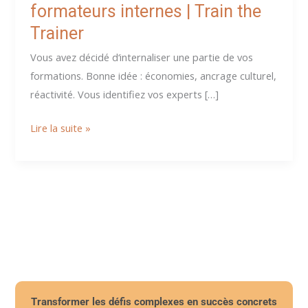
formateurs internes | Train the
Trainer
Vous avez décidé d‘internaliser une partie de vos
formations. Bonne idée : économies, ancrage culturel,
réactivité. Vous identifiez vos experts […]
Transformer
Lire la suite »
vos
experts
en
formateurs
internes
|
Train
the
Trainer
Transformer les défis complexes en succès concrets