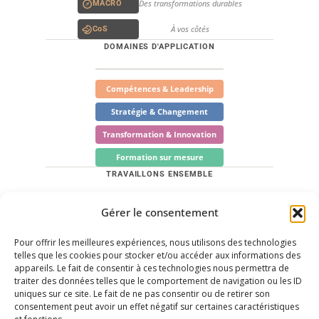
Des transformations durables
MACRO
À vos côtés
CoS
DOMAINES D'APPLICATION
Compétences & Leadership
Stratégie & Changement
Transformation & Innovation
Formation sur mesure
TRAVAILLONS ENSEMBLE
Gérer le consentement
Quels sont vos besoins ? Trouvons les solutions
adaptées.
Pour offrir les meilleures expériences, nous utilisons des technologies
Me contacter
telles que les cookies pour stocker et/ou accéder aux informations des
appareils. Le fait de consentir à ces technologies nous permettra de
Prendre rendez-vous
traiter des données telles que le comportement de navigation ou les ID
uniques sur ce site. Le fait de ne pas consentir ou de retirer son
LinkedIn
consentement peut avoir un effet négatif sur certaines caractéristiques