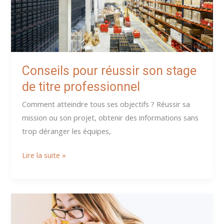
de
production
(Exemple
:
TSMEL)
Conseils pour réussir son stage
de titre professionnel
Comment atteindre tous ses objectifs ? Réussir sa
mission ou son projet, obtenir des informations sans
trop déranger les équipes,
Conseils
Lire la suite »
pour
réussir
son
stage
de