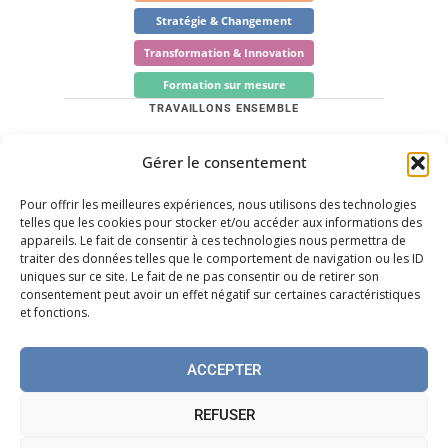
Stratégie & Changement
Transformation & Innovation
Formation sur mesure
TRAVAILLONS ENSEMBLE
Gérer le consentement
Quels sont vos besoins ? Trouvons les solutions
adaptées.
Pour offrir les meilleures expériences, nous utilisons des technologies
Me contacter
telles que les cookies pour stocker et/ou accéder aux informations des
appareils. Le fait de consentir à ces technologies nous permettra de
Prendre rendez-vous
traiter des données telles que le comportement de navigation ou les ID
uniques sur ce site. Le fait de ne pas consentir ou de retirer son
LinkedIn
consentement peut avoir un effet négatif sur certaines caractéristiques
et fonctions.
ACCEPTER
© 2026 Emmanuel Matt Accompagnement — Tous droits
réservés
REFUSER
Politique de cookies