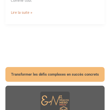
Comme tout
7
Lire la suite »
conseils
pour
réussir
son
titre
professionnel
TSMEL
Transformer les défis complexes en succès concrets