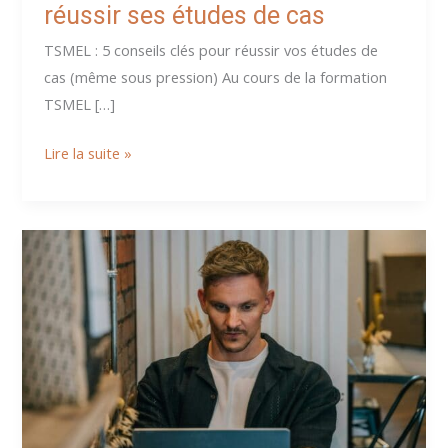
réussir ses études de cas
TSMEL : 5 conseils clés pour réussir vos études de
cas (même sous pression) Au cours de la formation
TSMEL […]
Titre
Lire la suite »
TSMEL
:
conseils
pour
réussir
ses
études
de
cas