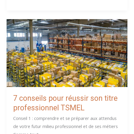
professionnel
(TSMEL)
:
Conseils
pour
réussir
son
oral
7 conseils pour réussir son titre
professionnel TSMEL
Conseil 1 : comprendre et se préparer aux attendus
de votre futur milieu professionnel et de ses métiers