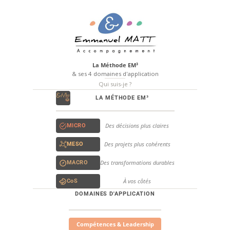
La Méthode EM³
& ses 4 domaines d'application
Qui suis-je ?
LA MÉTHODE EM³
Des décisions plus claires
MICRO
Des projets plus cohérents
MESO
Des transformations durables
MACRO
À vos côtés
CoS
DOMAINES D'APPLICATION
Compétences & Leadership