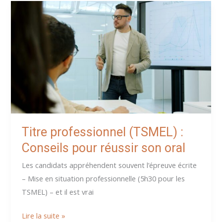
en
entreprise.
Oui,
mais
le
bon!
Titre professionnel (TSMEL) :
Conseils pour réussir son oral
Les candidats appréhendent souvent l’épreuve écrite
– Mise en situation professionnelle (5h30 pour les
TSMEL) – et il est vrai
Titre
Lire la suite »