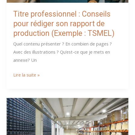
Titre professionnel : Conseils
pour rédiger son rapport de
production (Exemple : TSMEL)
Quel contenu présenter ? En combien de pages ?
Avec des illustrations ? Qu’est-ce que je mets en
annexe? Un
Titre
Lire la suite »
professionnel
:
Conseils
pour
rédiger
son
rapport