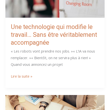
Une technologie qui modifie le
travail… Sans être véritablement
accompagnée
« Les robots vont prendre nos jobs. »« L’IA va nous
remplacer. »« Bientôt, on ne servira plus à rien! »
Quand vous annoncez un projet
Une
Lire la suite »
technologie
qui
modifie
le
travail…