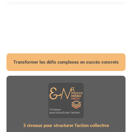
:
une
réorganisation
qui
crée
l’adhésion
Transformer les défis complexes en succès concrets
3 niveaux pour structurer l'action collective