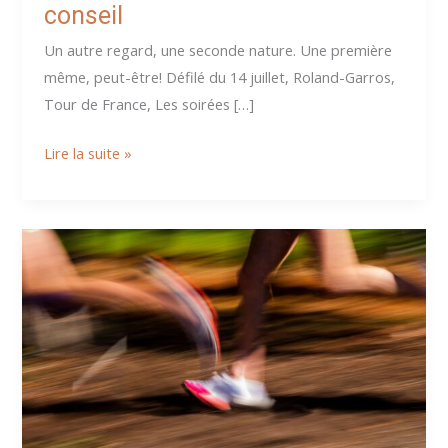
conseil
Un autre regard, une seconde nature. Une première
même, peut-être! Défilé du 14 juillet, Roland-Garros,
Tour de France, Les soirées […]
Un
Lire la suite »
autre
regard
:
de
la
télé
au
conseil