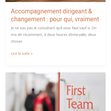
Accompagnement dirigeant &
changement : pour qui, vraiment
Je ne suis pas le consultant qu’il vous faut.Sauf si. On
m’a dit récemment, à deux heures d’intervalle, deux
choses
Accompagnement
Lire la suite »
dirigeant
&
changement
:
pour
qui,
vraiment