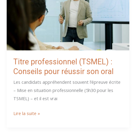
mais
le
bon!
Titre professionnel (TSMEL) :
Conseils pour réussir son oral
Les candidats appréhendent souvent l’épreuve écrite
– Mise en situation professionnelle (5h30 pour les
TSMEL) – et il est vrai
Titre
Lire la suite »
professionnel
(TSMEL)