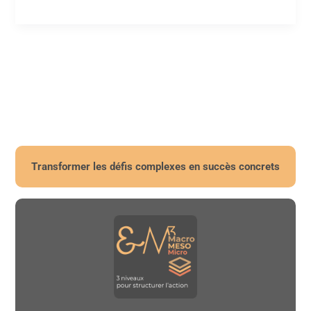
conseils
pour
réussir
son
titre
professionnel
TSMEL
Transformer les défis complexes en succès concrets