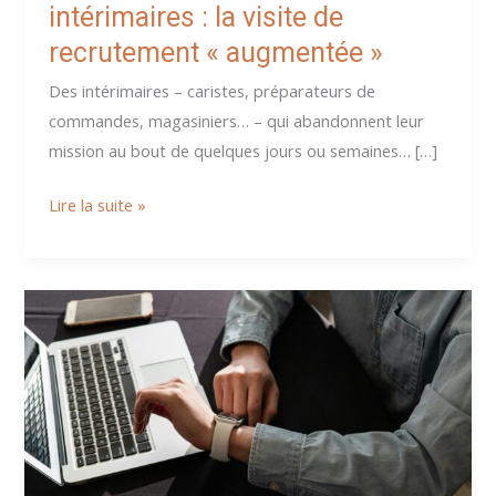
intérimaires : la visite de
recrutement « augmentée »
Des intérimaires – caristes, préparateurs de
commandes, magasiniers… – qui abandonnent leur
mission au bout de quelques jours ou semaines… […]
En
Lire la suite »
logistique,
fidéliser
ses
intérimaires :
la
visite
de
recrutement
« augmentée »