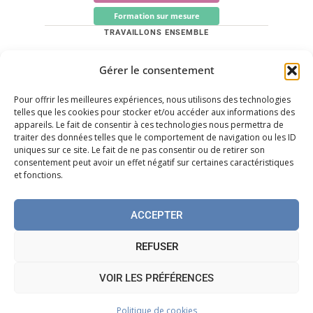
Formation sur mesure
TRAVAILLONS ENSEMBLE
Quels sont vos besoins ? Trouvons les solutions
Gérer le consentement
adaptées.
Pour offrir les meilleures expériences, nous utilisons des technologies
Me contacter
telles que les cookies pour stocker et/ou accéder aux informations des
appareils. Le fait de consentir à ces technologies nous permettra de
Prendre rendez-vous
traiter des données telles que le comportement de navigation ou les ID
uniques sur ce site. Le fait de ne pas consentir ou de retirer son
LinkedIn
consentement peut avoir un effet négatif sur certaines caractéristiques
et fonctions.
ACCEPTER
© 2026 Emmanuel Matt Accompagnement — Tous droits
réservés
REFUSER
Politique de cookies
VOIR LES PRÉFÉRENCES
Politique de cookies