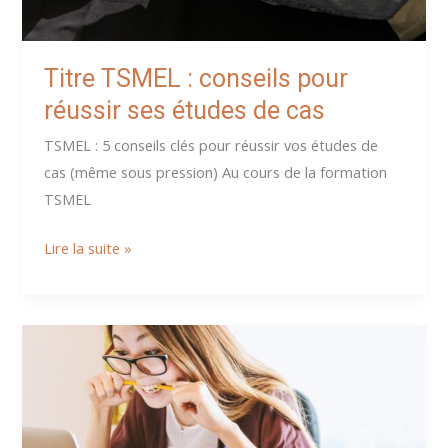
Titre TSMEL : conseils pour
réussir ses études de cas
TSMEL : 5 conseils clés pour réussir vos études de
cas (même sous pression) Au cours de la formation
TSMEL
Titre
Lire la suite »
TSMEL
:
conseils
pour
réussir
ses
études