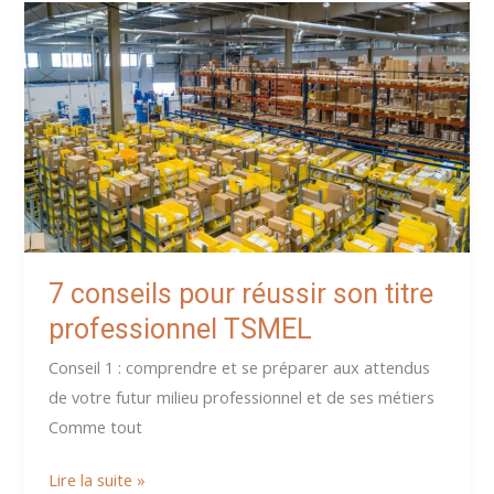
:
Conseils
pour
réussir
son
oral
7 conseils pour réussir son titre
professionnel TSMEL
Conseil 1 : comprendre et se préparer aux attendus
de votre futur milieu professionnel et de ses métiers
Comme tout
7
Lire la suite »